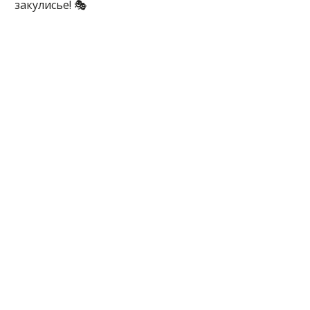
закулисье! 🎭