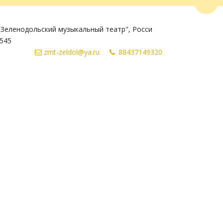
Пере
Зеленодольский музыкальный театр"
,
Росси
545
zmt-zeldol@ya.ru
884371
49320