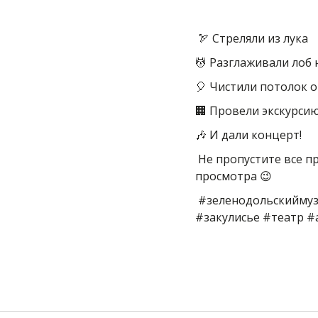
🏹 Стреляли из лука
💆 Разглаживали лоб 
🎈 Чистили потолок 
🏢 Провели экскурси
🎶 И дали концерт!
Не пропустите все п
просмотра 😉
#зеленодольскийму
#закулисье #театр 