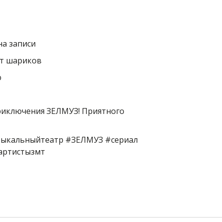
на записи
от шариков
ю
риключения ЗЕЛМУЗ! Приятного
зыкальныйтеатр #ЗЕЛМУЗ #сериал
#артистызмт