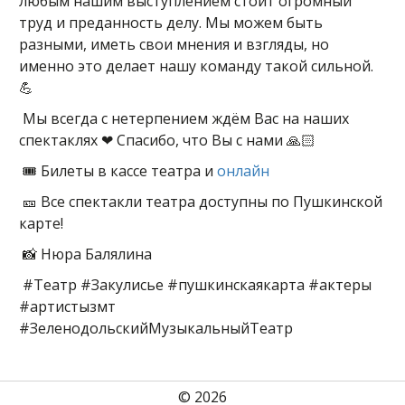
любым нашим выступлением стоит огромный
труд и преданность делу. Мы можем быть
разными, иметь свои мнения и взгляды, но
именно это делает нашу команду такой сильной.
💪
Мы всегда с нетерпением ждём Вас на наших
спектаклях ❤ Спасибо, что Вы с нами 🙏🏻
🎟 Билеты в кассе театра и
онлайн
🎫 Все спектакли театра доступны по Пушкинской
карте!
📸 Нюра Балялина
#Театр #Закулисье #пушкинскаякарта #актеры
#артистызмт
#ЗеленодольскийМузыкальныйТеатр
© 2026