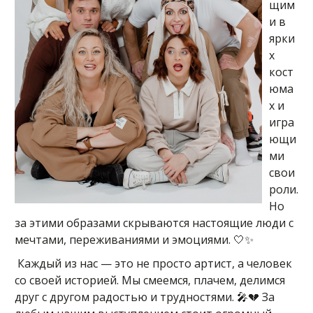
щим
и в
ярки
х
кост
юма
х и
игра
ющи
ми
свои
роли.
Но
за этими образами скрываются настоящие люди с
мечтами, переживаниями и эмоциями. 🤍✨
Каждый из нас — это не просто артист, а человек
со своей историей. Мы смеемся, плачем, делимся
друг с другом радостью и трудностями. 🎤💔 За