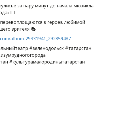
кулисье за пару минут до начала мюзикла
да»❤‍🔥
ы перевоплощаются в героев любимой
шего зрителя 🎭
vk.com/album-29331941_292859487
льныйтеатр #зеленодольск #татарстан
изумрудногогорода
тан #культурамалородинытатарстан