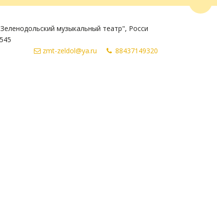
Пере
Зеленодольский музыкальный театр"
,
Росси
545
zmt-zeldol@ya.ru
884371
49320