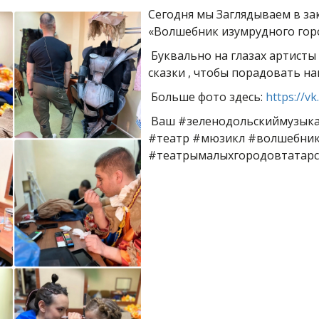
Сегодня мы Заглядываем в за
«Волшебник изумрудного горо
Буквально на глазах артист
сказки , чтобы порадовать на
Больше фото здесь:
https://
Ваш #зеленодольскиймузыка
#театр #мюзикл #волшебник
#театрымалыхгородовтатарс