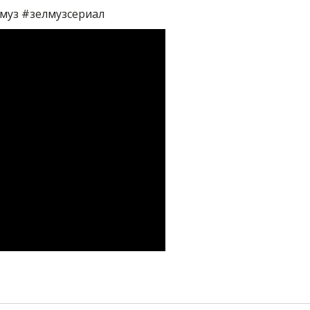
муз #зелмузсериал