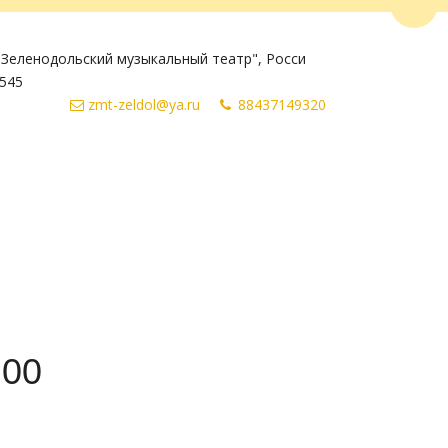
Пере
Зеленодольский музыкальный театр"
,
Росси
545
zmt-zeldol@ya.ru
884371
49320
:00