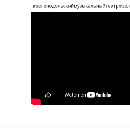
#зеленодольскиймузыкальныйтеатр#зел