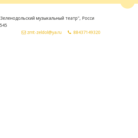
Пере
Зеленодольский музыкальный театр"
,
Росси
545
zmt-zeldol@ya.ru
884371
49320