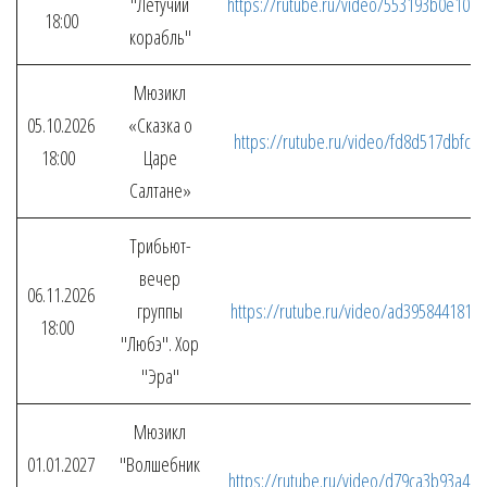
"Летучий
https://rutube.ru/video/553193b0e10
18:00
корабль"
Мюзикл
05.10.2026
«Сказка о
https://rutube.ru/video/fd8d517dbfc
18:00
Царе
Салтане»
Трибьют-
вечер
06.11.2026
группы
https://rutube.ru/video/ad395844181
18:00
"Любэ". Хор
"Эра"
Мюзикл
01.01.2027
"Волшебник
https://rutube.ru/video/d79ca3b93a4